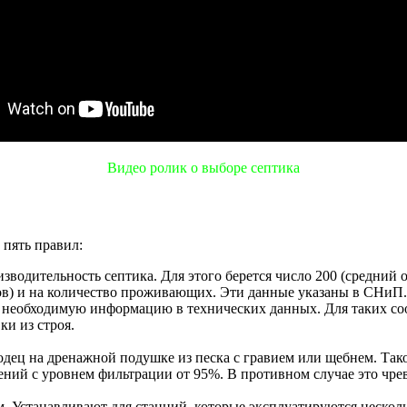
Видео ролик о выборе септика
пять правил:
одительность септика. Для этого берется число 200 (средний об
в) и на количество проживающих. Эти данные указаны в СНиП. 
ет необходимую информацию в технических данных. Для таких 
ки из строя.
дец на дренажной подушке из песка с гравием или щебнем. Тако
ний с уровнем фильтрации от 95%. В противном случае это чрев
. Устанавливают для станций, которые эксплуатируются неско