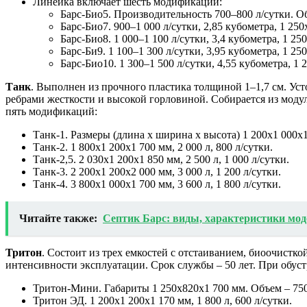
Линейка включает шесть модификаций:
Барс-Био5. Производительность 700–800 л/сутки. Объ
Барс-Био7. 900–1 000 л/сутки, 2,85 кубометра, 1 250х
Барс-Био8. 1 000–1 100 л/сутки, 3,4 кубометра, 1 250
Барс-Би9. 1 100–1 300 л/сутки, 3,95 кубометра, 1 250
Барс-Био10. 1 300–1 500 л/сутки, 4,55 кубометра, 1 2
Танк
. Выполнен из прочного пластика толщиной 1–1,7 см. Ус
ребрами жесткости и высокой горловиной. Собирается из модул
пять модификаций:
Танк-1. Размеры (длина х ширина х высота) 1 200х1 000х1
Танк-2. 1 800х1 200х1 700 мм, 2 000 л, 800 л/сутки.
Танк-2,5. 2 030х1 200х1 850 мм, 2 500 л, 1 000 л/сутки.
Танк-3. 2 200х1 200х2 000 мм, 3 000 л, 1 200 л/сутки.
Танк-4. 3 800х1 000х1 700 мм, 3 600 л, 1 800 л/сутки.
Читайте также:
Септик Барс: виды, характеристики мод
Тритон
. Состоит из трех емкостей с отстаиванием, биоочистко
интенсивности эксплуатации. Срок службы – 50 лет. При обуст
Тритон-Мини. Габариты 1 250х820х1 700 мм. Объем – 750
Тритон ЭД. 1 200х1 200х1 170 мм, 1 800 л, 600 л/сутки.