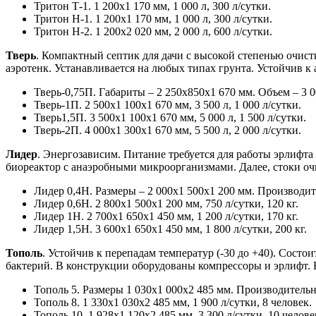
Тритон Т-1. 1 200х1 170 мм, 1 000 л, 300 л/сутки.
Тритон Н-1. 1 200х1 170 мм, 1 000 л, 300 л/сутки.
Тритон Н-2. 1 200х2 020 мм, 2 000 л, 600 л/сутки.
Тверь
. Компактный септик для дачи с высокой степенью очист
аэротенк. Устанавливается на любых типах грунта. Устойчив к
Тверь-0,75П. Габариты – 2 250х850х1 670 мм. Объем – 3 0
Тверь-1П. 2 500х1 100х1 670 мм, 3 500 л, 1 000 л/сутки.
Тверь1,5П. 3 500х1 100х1 670 мм, 5 000 л, 1 500 л/сутки.
Тверь-2П. 4 000х1 300х1 670 мм, 5 500 л, 2 000 л/сутки.
Лидер
. Энергозависим. Питание требуется для работы эрлифта 
биореактор с анаэробными микроорганизмами. Далее, стоки о
Лидер 0,4Н. Размеры – 2 000х1 500х1 200 мм. Производите
Лидер 0,6Н. 2 800х1 500х1 200 мм, 750 л/сутки, 120 кг.
Лидер 1Н. 2 700х1 650х1 450 мм, 1 200 л/сутки, 170 кг.
Лидер 1,5Н. 3 600х1 650х1 450 мм, 1 800 л/сутки, 200 кг.
Тополь
. Устойчив к перепадам температур (-30 до +40). Состо
бактерий. В конструкции оборудованы компрессоры и эрлифт.
Тополь 5. Размеры 1 030х1 000х2 485 мм. Производительно
Тополь 8. 1 330х1 030х2 485 мм, 1 900 л/сутки, 8 человек.
Тополь 10. 1 928х1 120х2 485 мм, 3 300 л/сутки, 10 челове