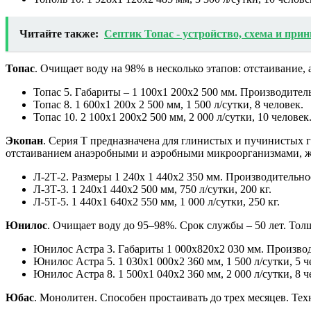
Читайте также:
Септик Топас - устройство, схема и при
Топас
. Очищает воду на 98% в несколько этапов: отстаивание,
Топас 5. Габариты – 1 100х1 200х2 500 мм. Производитель
Топас 8. 1 600х1 200х 2 500 мм, 1 500 л/сутки, 8 человек.
Топас 10. 2 100х1 200х2 500 мм, 2 000 л/сутки, 10 человек
Экопан
. Серия Т предназначена для глинистых и пучинистых г
отстаиванием анаэробными и аэробными микроорганизмами, ж
Л-2Т-2. Размеры 1 240х 1 440х2 350 мм. Производительност
Л-3Т-3. 1 240х1 440х2 500 мм, 750 л/сутки, 200 кг.
Л-5Т-5. 1 440х1 640х2 550 мм, 1 000 л/сутки, 250 кг.
Юнилос
. Очищает воду до 95–98%. Срок службы – 50 лет. Тол
Юнилос Астра 3. Габариты 1 000х820х2 030 мм. Производи
Юнилос Астра 5. 1 030х1 000х2 360 мм, 1 500 л/сутки, 5 ч
Юнилос Астра 8. 1 500х1 040х2 360 мм, 2 000 л/сутки, 8 ч
Юбас
. Монолитен. Способен простаивать до трех месяцев. Т