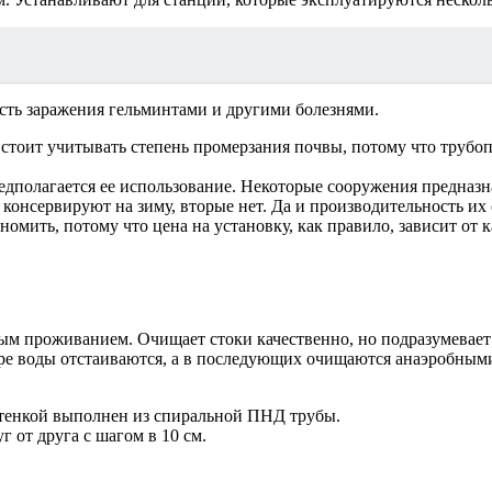
сть заражения гельминтами и другими болезнями.
стоит учитывать степень промерзания почвы, потому что трубо
редполагается ее использование. Некоторые сооружения предназ
консервируют на зиму, вторые нет. Да и производительность их 
номить, потому что цена на установку, как правило, зависит от
ым проживанием. Очищает стоки качественно, но подразумевает 
аре воды отстаиваются, а в последующих очищаются анаэробным
стенкой выполнен из спиральной ПНД трубы.
 от друга с шагом в 10 см.