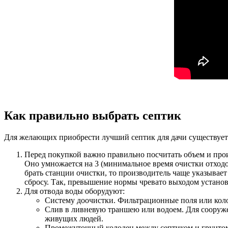
Как правильно выбрать септик
Для желающих приобрести лучший септик для дачи существует 
Перед покупкой важно правильно посчитать объем и произв
Оно умножается на 3 (минимальное время очистки отходо
брать станции очистки, то производитель чаще указыва
сбросу. Так, превышение нормы чревато выходом установ
Для отвода воды оборудуют:
Систему доочистки. Фильтрационные поля или коло
Слив в ливневую траншею или водоем. Для сооруже
живущих людей.
Промежуточный колодец между септиком и грунтом